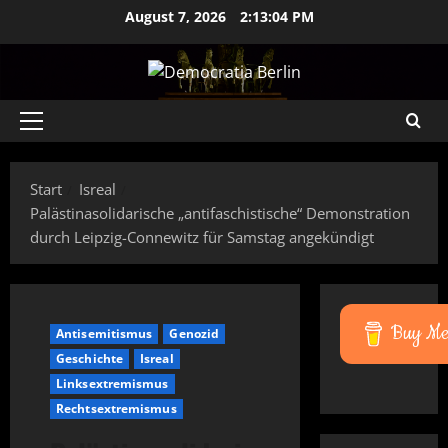
Zum
August 7, 2026
2:13:05 PM
Inhalt
springen
Primäres
Menü
Start
Isreal
Palästinasolidarische „antifaschistische“ Demonstration
durch Leipzig-Connewitz für Samstag angekündigt
Buy Me 
Antisemitismus
Genozid
Geschichte
Isreal
Linksextremismus
Rechtsextremismus