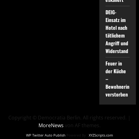
DEIG-
Einsatz im
Hotel nach
tätlichem
Angriff und
Widerstand
Feuer in
der Küche
–
Bewohnerin
verstorben
Copyright © Democratia Berlin. All rights reserved.
|
MoreNews
von AF themes.
WP Twitter Auto Publish
Powered By :
XYZScripts.com