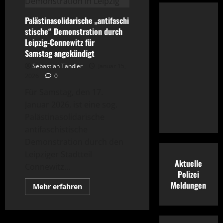
TV“
vermutlich
gehackt
Palästinasolidarische „antifaschi
stische“ Demonstration durch
Leipzig-Connewitz für
Samstag angekündigt
Sebastian Tändler
Januar 15,
2026
0
Für Samstag, den 17.
Januar 2026, ist eine sog.
Palästinasolidarische
antifaschistische
Demonstration durch den
Leipziger Stadtteil
Aktuelle
Connewitz...
Polizei
Meldungen
Mehr
Mehr erfahren
Informationen
über
Palästinasolidarische „antifaschistische
durch
Leipzig-