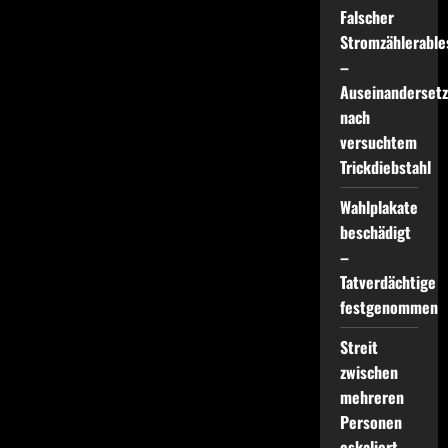
Connewitz für
Falscher
Samstag angekündigt
Stromzählerable
–
Auseinanderset
nach
versuchtem
Trickdiebstahl
Wahlplakate
beschädigt
–
Tatverdächtige
festgenommen
Streit
zwischen
mehreren
Personen
eskaliert