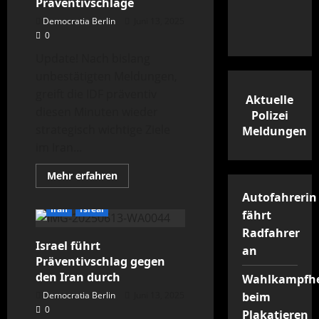
Präventivschläge
dominieren
Democratia Berlin
Juni 13, 2025
0
Update! Nach bislang
unbestätigten Meldungen,
greift die IDF präventiv
Aktuelle
diesen Minuten wieder
Polizei
strategisch wichtige Ziele
Meldungen
im Iran...
Mehr
Mehr erfahren
Informationen
über
Autofahrerin
Vernichtender
Iran
Isreal
fährt
Schlag
gegen
Radfahrer
Mullah-
Israel führt
Regime
an
–
Präventivschlag gegen
IDF
fliegt
den Iran durch
Wahlkampfhe
weitere
Präventivschläge
Democratia Berlin
Juni 13, 2025
beim
0
Plakatieren