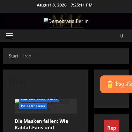
Zum
August 8, 2026
7:25:11 PM
Inhalt
springen
Primäres
Menü
Start
Iran
Iran
Buy Me 
Antisemitismus
Iran
Islamismus
Nationalsozialismus
Palästinenser
Die Masken fallen: Wie
Kalifat-Fans und
Rep