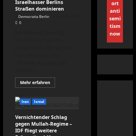
Israelhasser Berlins
ort
Straßen dominieren
anti
Democratia Berlin
Juni 23, 2025
semi
0
tism
Ein weiterer Samstag-
now
Nachmittag in Berlin,
dieses Mal trafen sich vor
dem Reichstag, laut
offizieller Angaben der
Berliner...
Mehr
Mehr erfahren
Informationen
über
Die
Masken
Iran
Isreal
fallen:
Wie
Kalifat-
Fans
Vernichtender Schlag
und
gegen Mullah-Regime –
Israelhasser
Berlins
IDF fliegt weitere
Straßen