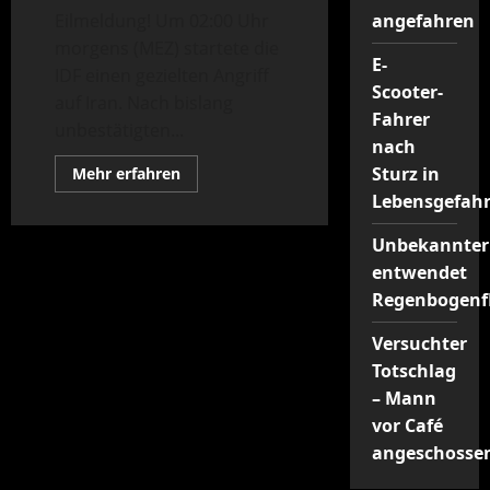
Eilmeldung! Um 02:00 Uhr
angefahren
morgens (MEZ) startete die
E-
IDF einen gezielten Angriff
Scooter-
auf Iran. Nach bislang
Fahrer
unbestätigten...
nach
Mehr
Sturz in
Mehr erfahren
Informationen
Lebensgefah
über
Israel
führt
Unbekannter
Präventivschlag
gegen
entwendet
den
Iran
Regenbogenf
durch
Versuchter
Totschlag
– Mann
vor Café
angeschosse