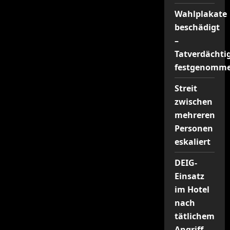
Wahlplakate
beschädigt
–
Tatverdächti
festgenomm
Streit
zwischen
mehreren
Personen
eskaliert
DEIG-
Einsatz
im Hotel
nach
tätlichem
Angriff