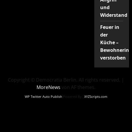
und
Widerstand
Feuer in
der
Küche –
Bewohnerin
verstorben
Copyright © Democratia Berlin. All rights reserved.
|
MoreNews
von AF themes.
WP Twitter Auto Publish
Powered By :
XYZScripts.com