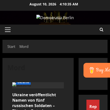
Zum
August 10, 2026
4:10:35 AM
Inhalt
springen
Primäres
Menü
Start
Mord
Mord
Buy Me 
Angriffskrieg
Genozid
Krieg
Recht
Russland
Ukraine
Ukraine veröffentlicht
Namen von fünf
russischen Soldaten –
Rep