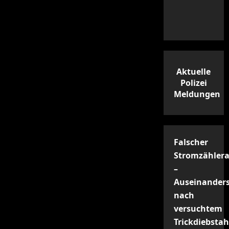
des
Butscha-
Massakers
identifiziert
und
angeklagt
Aktuelle
Polizei
Meldungen
Falscher
Stromzählera
–
Auseinander
nach
versuchtem
Trickdiebstah